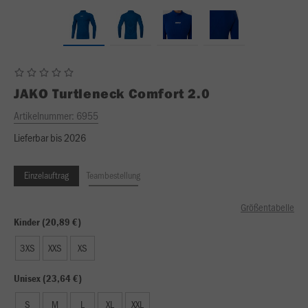
JAKO
Turtleneck Comfort 2.0
Artikelnummer:
6955
Lieferbar bis 2026
Einzelauftrag
Teambestellung
Größentabelle
Kinder (20,89 €)
3XS
XXS
XS
Unisex (23,64 €)
S
M
L
XL
XXL