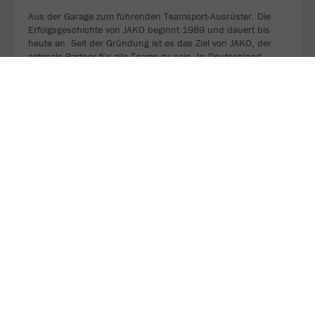
Aus der Garage zum führenden Teamsport-Ausrüster. Die
Erfolgsgeschichte von JAKO beginnt 1989 und dauert bis
heute an. Seit der Gründung ist es das Ziel von JAKO, der
optimale Partner für alle Teams zu sein. In Deutschland,
weltweit und von der Kreisklasse bis in die Champions
League. WE ARE TEAM!
MEHR LESEN
Nachhaltigkeit