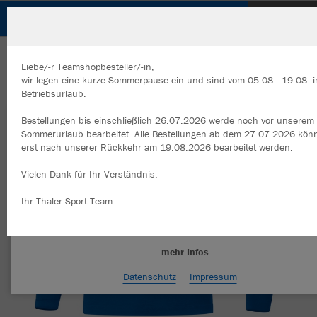
JFG Straubing-Bogen
ZURÜCK
JFG Straubing-Bogen
JAKO Turtleneck Comfort 2.0
Liebe/-r Teamshopbesteller/-in,
wir legen eine kurze Sommerpause ein und sind vom 05.08 - 19.08. 
Betriebsurlaub.
Bestellungen bis einschließlich 26.07.2026 werde noch vor unserem
Wir verwenden Cookies
Sommerurlaub bearbeitet. Alle Bestellungen ab dem 27.07.2026 kön
Durch die Analyse der Besucherdaten können wir dir personalisierte
erst nach unserer Rückkehr am 19.08.2026 bearbeitet werden.
Inhalte anzeigen und unsere Website verbessern. Weitere Informati
zu den Cookies findest Du in den Einstellungen.
Vielen Dank für Ihr Verständnis.
Alle akzeptieren
Ihr Thaler Sport Team
Alle ablehnen
mehr Infos
Datenschutz
Impressum