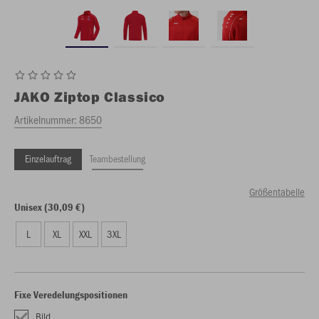
JAKO
Ziptop Classico
Artikelnummer:
8650
Einzelauftrag
Teambestellung
Größentabelle
Unisex (30,09 €)
L
XL
XXL
3XL
Fixe Veredelungspositionen
Bild