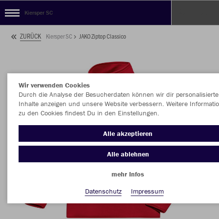
Kiersper SC
ZURÜCK
Kiersper SC
JAKO Ziptop Classico
Wir verwenden Cookies
Durch die Analyse der Besucherdaten können wir dir personalisierte
Inhalte anzeigen und unsere Website verbessern. Weitere Informati
zu den Cookies findest Du in den Einstellungen.
Alle akzeptieren
Alle ablehnen
mehr Infos
Datenschutz
Impressum