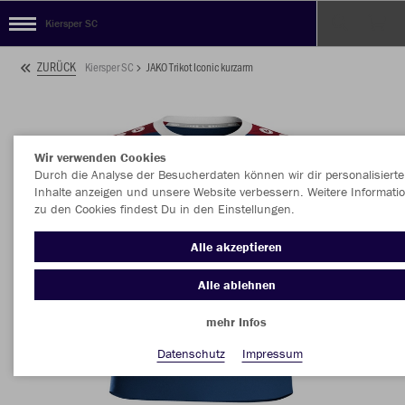
Kiersper SC
ZURÜCK
Kiersper SC
JAKO Trikot Iconic kurzarm
Wir verwenden Cookies
Durch die Analyse der Besucherdaten können wir dir personalisierte
Inhalte anzeigen und unsere Website verbessern. Weitere Informati
zu den Cookies findest Du in den Einstellungen.
Alle akzeptieren
Alle ablehnen
mehr Infos
Datenschutz
Impressum