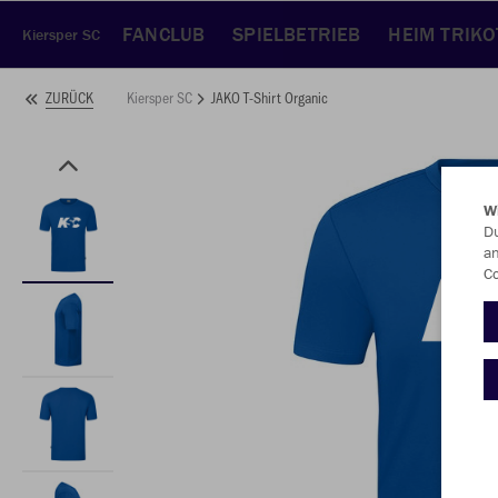
FANCLUB
SPIELBETRIEB
HEIM TRIKO
Kiersper SC
Kiersper SC
JAKO T-Shirt Organic
ZURÜCK
W
Du
an
Co