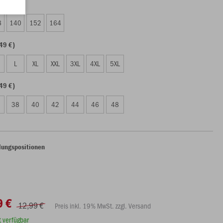
9 €)
8
140
152
164
49 €)
L
XL
XXL
3XL
4XL
5XL
49 €)
38
40
42
44
46
48
lungspositionen
9 €
12,99 €
Preis inkl. 19% MwSt. zzgl. Versand
rt verfügbar