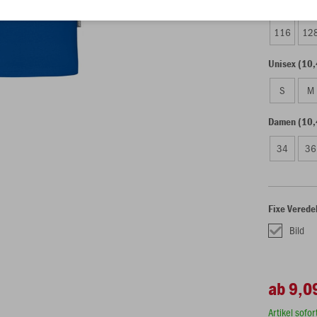
Kinder (9,0
116
12
Unisex (10,
S
M
Damen (10,
34
36
Fixe Verede
Bild
ab 9,0
Artikel sofo