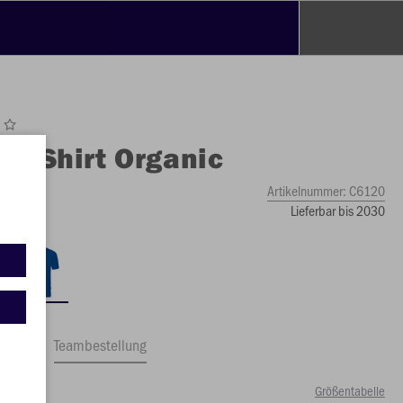
O
T-Shirt Organic
Artikelnummer:
C6120
Lieferbar bis 2030
ftrag
Teambestellung
Größentabelle