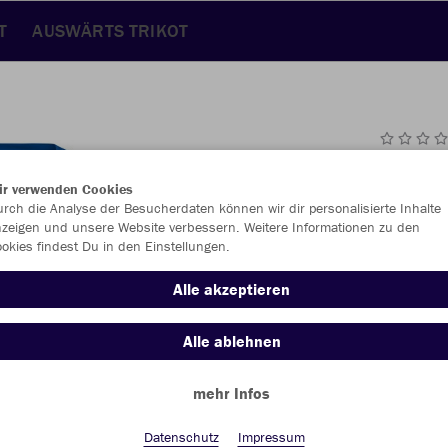
T
AUSWÄRTS TRIKOT
JAK
ir verwenden Cookies
rch die Analyse der Besucherdaten können wir dir personalisierte Inhalte
royal
zeigen und unsere Website verbessern. Weitere Informationen zu den
okies findest Du in den Einstellungen.
Alle akzeptieren
Alle ablehnen
Einzelau
mehr Infos
Datenschutz
Impressum