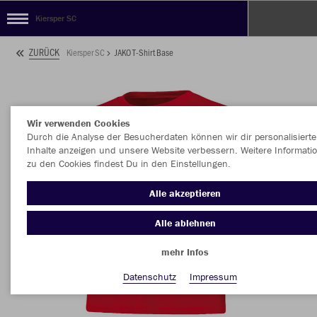
Kiersper SC
ZURÜCK
Kiersper SC
JAKO T-Shirt Base
Wir verwenden Cookies
Durch die Analyse der Besucherdaten können wir dir personalisierte
Inhalte anzeigen und unsere Website verbessern. Weitere Informati
zu den Cookies findest Du in den Einstellungen.
Alle akzeptieren
Alle ablehnen
mehr Infos
Datenschutz
Impressum