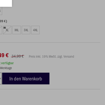
49 €)
4
99 €)
XL
XXL
3XL
4XL
49 €
34,99 €
Preis inkl. 19% MwSt. zzgl. Versand
rt verfügbar
3 Werktage
In den Warenkorb