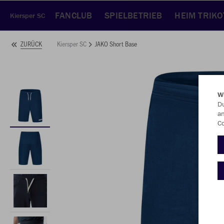
FANCLUB
SPIELBETRIEB
HEIM TRIKO
Kiersper SC
Kiersper SC
JAKO Short Base
ZURÜCK
W
Du
an
Co