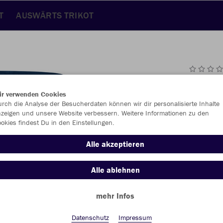
T
AUSWÄRTS TRIKOT
JAK
ir verwenden Cookies
rch die Analyse der Besucherdaten können wir dir personalisierte Inhalte
marine
zeigen und unsere Website verbessern. Weitere Informationen zu den
okies findest Du in den Einstellungen.
Alle akzeptieren
Alle ablehnen
Einzelau
mehr Infos
Datenschutz
Impressum