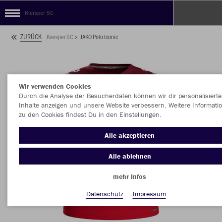
Kiersper SC
ZURÜCK
Kiersper SC
JAKO Polo Iconic
Wir verwenden Cookies
Durch die Analyse der Besucherdaten können wir dir personalisierte
Inhalte anzeigen und unsere Website verbessern. Weitere Informati
zu den Cookies findest Du in den Einstellungen.
Alle akzeptieren
Alle ablehnen
mehr Infos
Datenschutz
Impressum