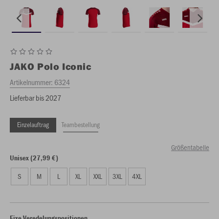
JAKO
Polo Iconic
Artikelnummer:
6324
Lieferbar bis 2027
Einzelauftrag
Teambestellung
Größentabelle
Unisex (27,99 €)
S
M
L
XL
XXL
3XL
4XL
Fixe Veredelungspositionen