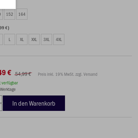
49 €)
0
152
164
99 €)
L
XL
XXL
3XL
4XL
49 €
54,99 €
Preis inkl. 19% MwSt. zzgl. Versand
rt verfügbar
3 Werktage
In den Warenkorb