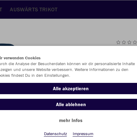
T
AUSWÄRTS TRIKOT
JAK
ir verwenden Cookies
rch die Analyse der Besucherdaten können wir dir personalisierte Inhalte
marine
zeigen und unsere Website verbessern. Weitere Informationen zu den
okies findest Du in den Einstellungen.
Alle akzeptieren
Alle ablehnen
Einzelau
mehr Infos
Datenschutz
Impressum