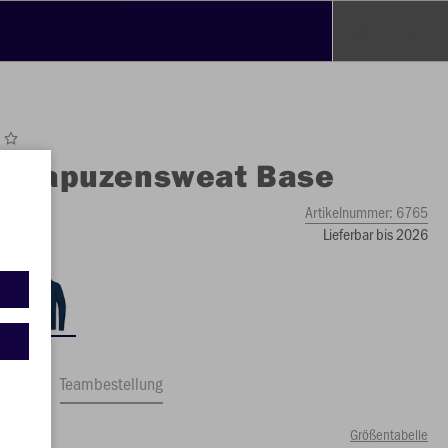
O
Kapuzensweat Base
Artikelnummer:
6765
Lieferbar bis 2026
ftrag
Teambestellung
Größentabelle