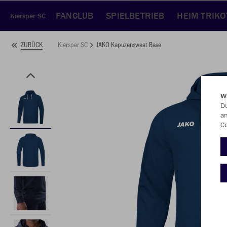
FANCLUB
SPIELBETRIEB
HEIM TRIKO
Kiersper SC
Kiersper SC
JAKO Kapuzensweat Base
ZURÜCK
W
Du
an
Co