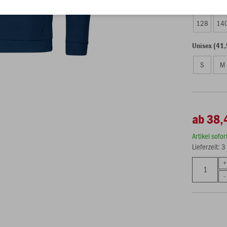
Kinder (38,
128
14
Unisex (41,
S
M
ab 38,
Artikel sofo
Lieferzeit: 