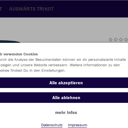
T
AUSWÄRTS TRIKOT
JAK
ir verwenden Cookies
rch die Analyse der Besucherdaten können wir dir personalisierte Inhalte
marine
zeigen und unsere Website verbessern. Weitere Informationen zu den
okies findest Du in den Einstellungen.
Alle akzeptieren
Alle ablehnen
Einzelau
mehr Infos
Datenschutz
Impressum