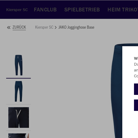
FANCLUB
SPIELBETRIEB
HEIM TRIKO
Kiersper SC
Kiersper SC
JAKO Jogginghose Base
ZURÜCK
W
Du
an
Co