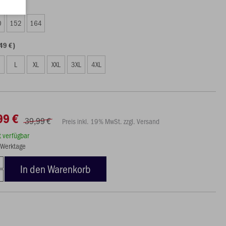
99 €)
0
152
164
49 €)
L
XL
XXL
3XL
4XL
99 €
39,99 €
Preis inkl. 19% MwSt. zzgl. Versand
rt verfügbar
3 Werktage
In den Warenkorb