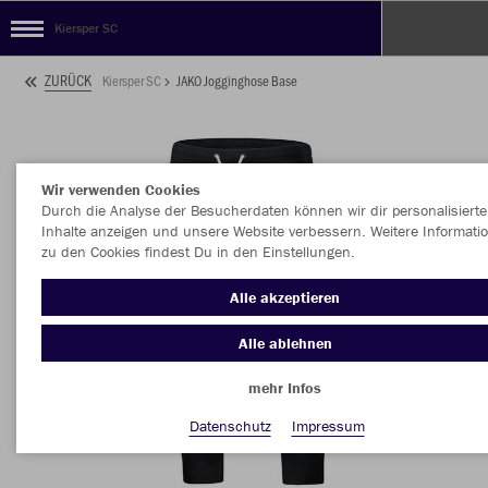
Kiersper SC
ZURÜCK
Kiersper SC
JAKO Jogginghose Base
Wir verwenden Cookies
Durch die Analyse der Besucherdaten können wir dir personalisierte
Inhalte anzeigen und unsere Website verbessern. Weitere Informati
zu den Cookies findest Du in den Einstellungen.
Alle akzeptieren
Alle ablehnen
mehr Infos
Datenschutz
Impressum