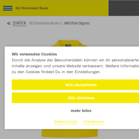
KG Stommeler Buure
ZURÜCK
KG Stommeler Buure
JAKO Polo Organic
Wir verwenden Cookies
Durch die Analyse der Besucherdaten können wir dir personalisierte
Inhalte anzeigen und unsere Website verbessern. Weitere Informati
zu den Cookies findest Du in den Einstellungen.
Alle akzeptieren
Alle ablehnen
mehr Infos
Datenschutz
Impressum