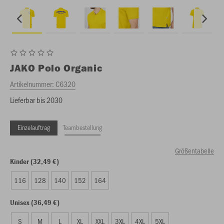
JAKO
Polo Organic
Artikelnummer:
C6320
Lieferbar bis 2030
Einzelauftrag
Teambestellung
Größentabelle
Kinder (32,49 €)
116
128
140
152
164
Unisex (36,49 €)
S
M
L
XL
XXL
3XL
4XL
5XL