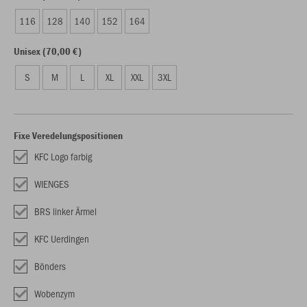
116
128
140
152
164
Unisex (70,00 €)
S
M
L
XL
XXL
3XL
Fixe Veredelungspositionen
KFC Logo farbig
WIENGES
BRS linker Ärmel
KFC Uerdingen
Bönders
Wobenzym