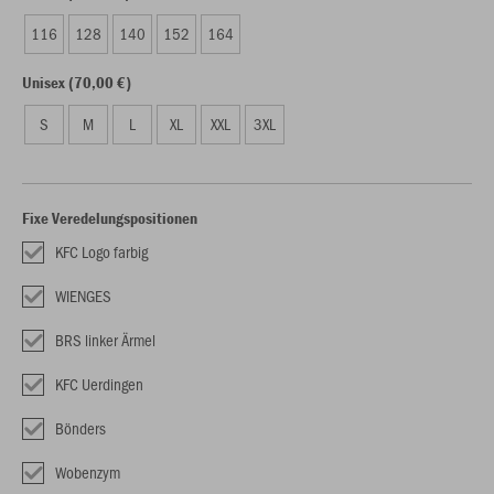
116
128
140
152
164
Unisex (70,00 €)
S
M
L
XL
XXL
3XL
Fixe Veredelungspositionen
KFC Logo farbig
WIENGES
BRS linker Ärmel
KFC Uerdingen
Bönders
Wobenzym