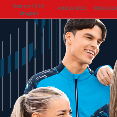
Karneval Club
ACCESSOIRES
UNDERWE
Dingden