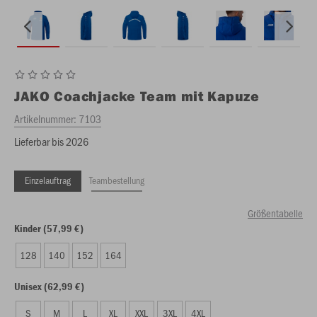
JAKO
Coachjacke Team mit Kapuze
Artikelnummer:
7103
Lieferbar bis 2026
Einzelauftrag
Teambestellung
Größentabelle
Kinder (57,99 €)
128
140
152
164
Unisex (62,99 €)
S
M
L
XL
XXL
3XL
4XL