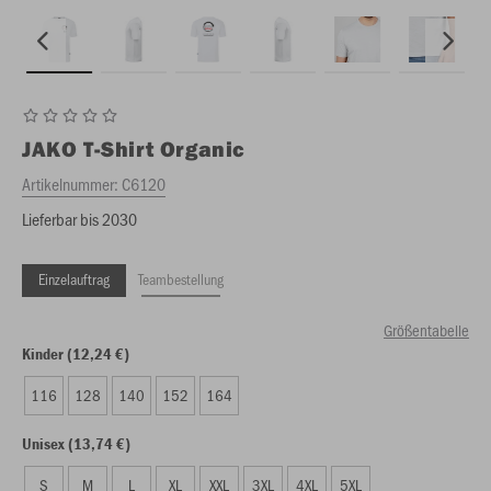
JAKO
T-Shirt Organic
Artikelnummer:
C6120
Lieferbar bis 2030
Einzelauftrag
Teambestellung
Größentabelle
Kinder (12,24 €)
116
128
140
152
164
Unisex (13,74 €)
S
M
L
XL
XXL
3XL
4XL
5XL