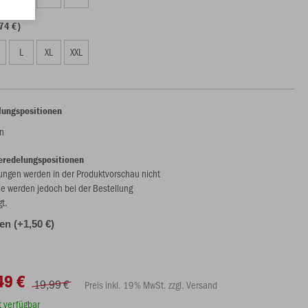
74 €)
L
XL
XXL
lungspositionen
n
eredelungspositionen
ungen werden in der Produktvorschau nicht
ie werden jedoch bei der Bestellung
gt.
len (+1,50 €)
49 €
19,99 €
Preis inkl. 19% MwSt. zzgl. Versand
rt verfügbar