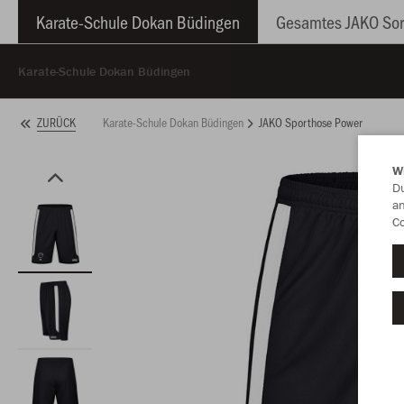
Karate-Schule Dokan Büdingen
Gesamtes JAKO Sor
Karate-Schule Dokan Büdingen
Karate-Schule Dokan Büdingen
JAKO Sporthose Power
ZURÜCK
W
Du
an
Co