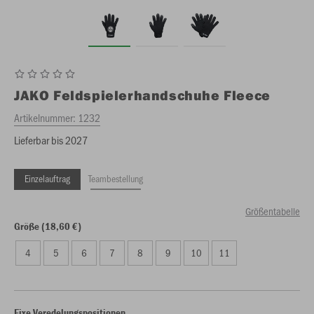
JAKO
Feldspielerhandschuhe Fleece
Artikelnummer:
1232
Lieferbar bis 2027
Einzelauftrag
Teambestellung
Größentabelle
Größe (18,60 €)
4
5
6
7
8
9
10
11
Fixe Veredelungspositionen