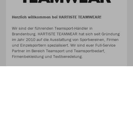
Herzlich willkommen bei HARTISTE TEAMWEAR!
Wir sind der führenden Teamsport-Händler in
Brandenburg. HARTISTE TEAMWEAR hat sich seit Gründung
im Jahr 2010 auf die Ausstattung von Sportvereinen, Firmen
und Einzelsportlern spezialisiert. Wir sind euer Full-Service
Partner im Bereich Teamsport und Teamsportbedarf,
Firmenbekleidung und Textilveredelung.
TEAMSHOP 89 HARTISTE powered by HARTISTE
TEAMWEAR
#TeamHartiste
ÜBER UNS