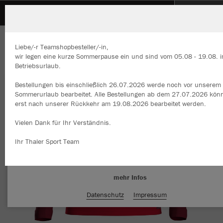
EVR-JEB
ZURÜCK
EVR-JEB
JAKO Ziptop Iconic
Liebe/-r Teamshopbesteller/-in,
wir legen eine kurze Sommerpause ein und sind vom 05.08 - 19.08. 
Betriebsurlaub.
Bestellungen bis einschließlich 26.07.2026 werde noch vor unserem
Wir verwenden Cookies
Sommerurlaub bearbeitet. Alle Bestellungen ab dem 27.07.2026 kön
Durch die Analyse der Besucherdaten können wir dir personalisierte
erst nach unserer Rückkehr am 19.08.2026 bearbeitet werden.
Inhalte anzeigen und unsere Website verbessern. Weitere Informati
zu den Cookies findest Du in den Einstellungen.
Vielen Dank für Ihr Verständnis.
Alle akzeptieren
Ihr Thaler Sport Team
Alle ablehnen
mehr Infos
Datenschutz
Impressum