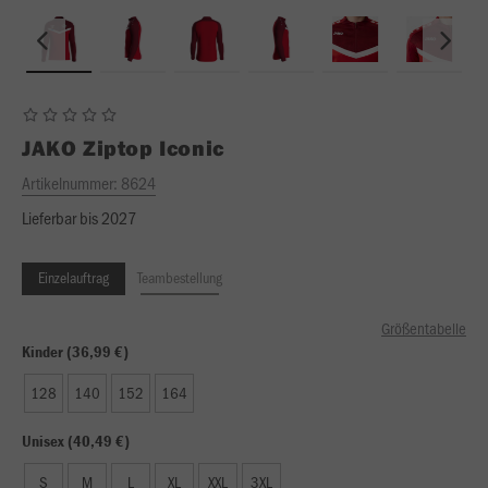
JAKO
Ziptop Iconic
Artikelnummer:
8624
Lieferbar bis 2027
Einzelauftrag
Teambestellung
Größentabelle
Kinder (36,99 €)
128
140
152
164
Unisex (40,49 €)
S
M
L
XL
XXL
3XL