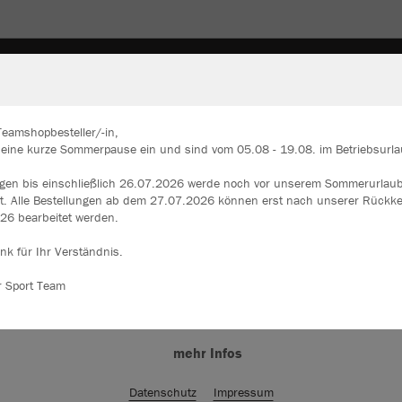
Teamshopbesteller/-in,
n eine kurze Sommerpause ein und sind vom 05.08 - 19.08. im Betriebsurla
ir verwenden Cookies
ngen bis einschließlich 26.07.2026 werde noch vor unserem Sommerurlau
JAK
rch die Analyse der Besucherdaten können wir dir personalisierte Inhalte
et. Alle Bestellungen ab dem 27.07.2026 können erst nach unserer Rückk
zeigen und unsere Website verbessern. Weitere Informationen zu den
26 bearbeitet werden.
okies findest Du in den Einstellungen.
nk für Ihr Verständnis.
Alle akzeptieren
r Sport Team
Einzelau
Alle ablehnen
mehr Infos
Kinder (26,
116
12
Datenschutz
Impressum