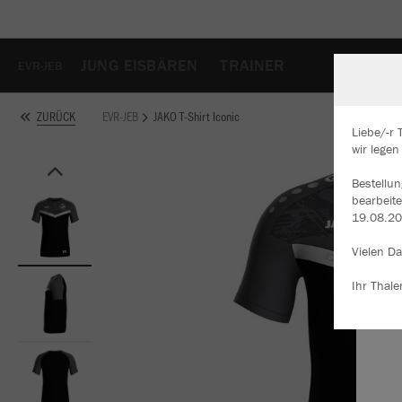
JUNG EISBÄREN
TRAINER
EVR-JEB
EVR-JEB
JAKO T-Shirt Iconic
ZURÜCK
Liebe/-r 
wir lege
W
Bestellu
Du
bearbeit
an
19.08.20
Co
Vielen Da
Ihr Thale