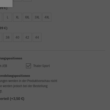
99 €)
L
XL
XXL
3XL
4XL
99 €)
38
40
42
44
lungspositionen
n JEB
Thaler Sport
eredelungspositionen
ungen werden in der Produktvorschau nicht
ie werden jedoch bei der Bestellung
gt.
erteil (+3,50 €)