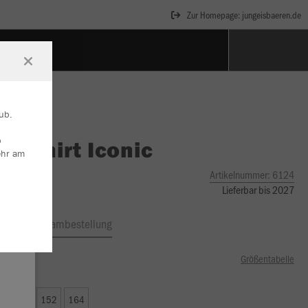
Zur Homepage: jungeisbaeren.de
ub.
b
O
T-Shirt Iconic
ehr am
Artikelnummer:
6124
Lieferbar bis 2027
ftrag
Teambestellung
Größentabelle
49 €)
8
140
152
164