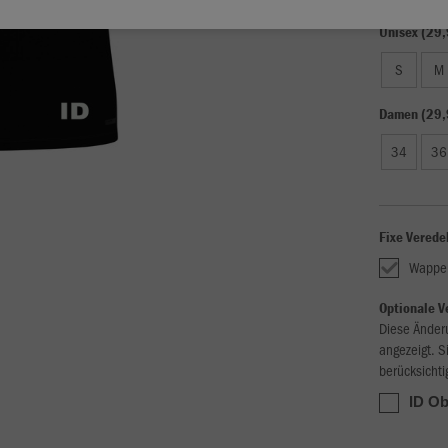
Unisex (29,
S
M
Damen (29,
34
36
Fixe Verede
Wappe
Optionale V
Diese Änder
angezeigt. S
berücksichti
ID Ob