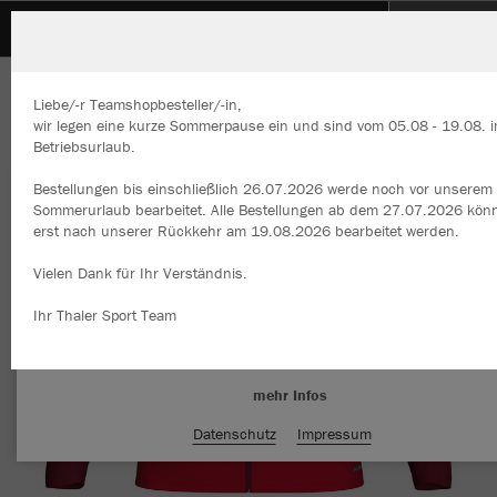
EVR-JEB
ZURÜCK
EVR-JEB
JAKO Polyesterjacke Iconic
Liebe/-r Teamshopbesteller/-in,
wir legen eine kurze Sommerpause ein und sind vom 05.08 - 19.08. 
Betriebsurlaub.
Bestellungen bis einschließlich 26.07.2026 werde noch vor unserem
Wir verwenden Cookies
Sommerurlaub bearbeitet. Alle Bestellungen ab dem 27.07.2026 kön
Durch die Analyse der Besucherdaten können wir dir personalisierte
erst nach unserer Rückkehr am 19.08.2026 bearbeitet werden.
Inhalte anzeigen und unsere Website verbessern. Weitere Informati
zu den Cookies findest Du in den Einstellungen.
Vielen Dank für Ihr Verständnis.
Alle akzeptieren
Ihr Thaler Sport Team
Alle ablehnen
mehr Infos
Datenschutz
Impressum