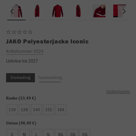
JAKO
Polyesterjacke Iconic
Artikelnummer:
9324
Lieferbar bis 2027
Einzelauftrag
Teambestellung
Größentabelle
Kinder (33,49 €)
116
128
140
152
164
Unisex (40,49 €)
S
M
L
XL
XXL
3XL
4XL