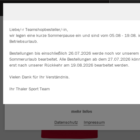
EVR-JEB
ZURÜCK
EVR-JEB
JAKO Polo Organic Stretch
Liebe/-r Teamshopbesteller/-in,
wir legen eine kurze Sommerpause ein und sind vom 05.08 - 19.08. 
Betriebsurlaub.
Bestellungen bis einschließlich 26.07.2026 werde noch vor unserem
Wir verwenden Cookies
Sommerurlaub bearbeitet. Alle Bestellungen ab dem 27.07.2026 kön
Durch die Analyse der Besucherdaten können wir dir personalisierte
erst nach unserer Rückkehr am 19.08.2026 bearbeitet werden.
Inhalte anzeigen und unsere Website verbessern. Weitere Informati
zu den Cookies findest Du in den Einstellungen.
Vielen Dank für Ihr Verständnis.
Alle akzeptieren
Ihr Thaler Sport Team
Alle ablehnen
mehr Infos
Datenschutz
Impressum