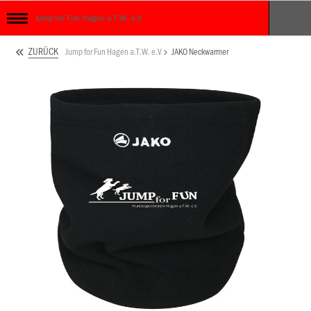
Jump for Fun Hagen a.T.W. e.V
ZURÜCK
Jump for Fun Hagen a.T.W. e.V
JAKO Neckwarmer