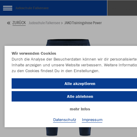
Judoschule Falkensee
ZURÜCK
Judoschule Falkensee
JAKO Trainingshose Power
Wir verwenden Cookies
Durch die Analyse der Besucherdaten können wir dir personalisierte
Inhalte anzeigen und unsere Website verbessern. Weitere Informati
zu den Cookies findest Du in den Einstellungen.
Alle akzeptieren
Alle ablehnen
mehr Infos
Datenschutz
Impressum