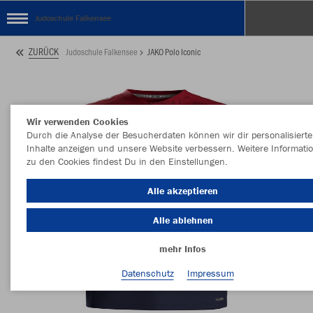
Judoschule Falkensee
ZURÜCK
Judoschule Falkensee
JAKO Polo Iconic
Wir verwenden Cookies
Durch die Analyse der Besucherdaten können wir dir personalisierte
Inhalte anzeigen und unsere Website verbessern. Weitere Informati
zu den Cookies findest Du in den Einstellungen.
Alle akzeptieren
Alle ablehnen
mehr Infos
Datenschutz
Impressum