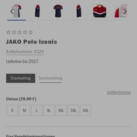
JAKO
Polo Iconic
Artikelnummer:
6324
Lieferbar bis 2027
Einzelauftrag
Teambestellung
Größentabelle
Unisex (28,00 €)
S
M
L
XL
XXL
3XL
4XL
Fixe Veredelungspositionen