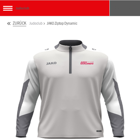
Judoclub
ZURÜCK
Judoclub
JAKO Ziptop Dynamic