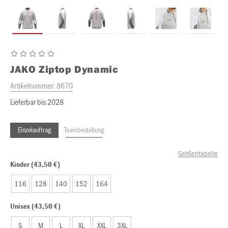
JAKO
Ziptop Dynamic
Artikelnummer:
8670
Lieferbar bis 2028
Einzelauftrag
Teambestellung
Größentabelle
Kinder (43,50 €)
116
128
140
152
164
Unisex (43,50 €)
S
M
L
XL
XXL
3XL