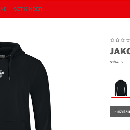
ENE
SET KINDER
JAK
schwarz
Einzelau