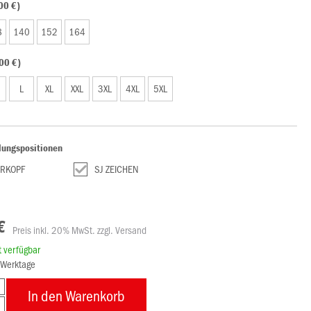
00 €)
8
140
152
164
00 €)
L
XL
XXL
3XL
4XL
5XL
lungspositionen
ERKOPF
SJ ZEICHEN
€
Preis inkl. 20% MwSt. zzgl. Versand
rt verfügbar
8 Werktage
In den Warenkorb