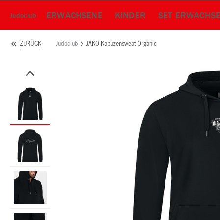
ERWACHSENE
KINDER
SET ERWACHS
Judoclub
Judoclub
JAKO Kapuzensweat Organic
ZURÜCK