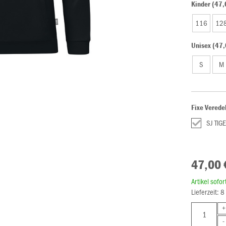
Kinder (47,
116
12
Unisex (47,
S
M
Fixe Verede
SJ TIG
47,00 
Artikel sofo
Lieferzeit: 