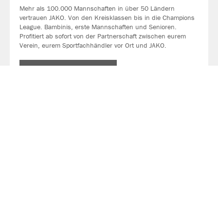
Mehr als 100.000 Mannschaften in über 50 Ländern
vertrauen JAKO. Von den Kreisklassen bis in die Champions
League. Bambinis, erste Mannschaften und Senioren.
Profitiert ab sofort von der Partnerschaft zwischen eurem
Verein, eurem Sportfachhändler vor Ort und JAKO.
MEHR LESEN
Über JAKO
Aus der Garage zum führenden Teamsport-Ausrüster. Die