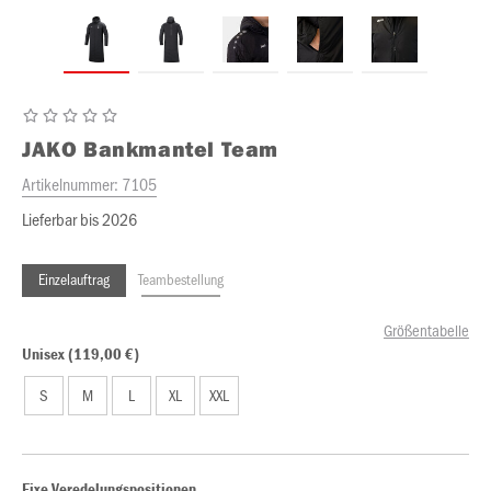
JAKO
Bankmantel Team
Artikelnummer:
7105
Lieferbar bis 2026
Einzelauftrag
Teambestellung
Größentabelle
Unisex (119,00 €)
S
M
L
XL
XXL
Fixe Veredelungspositionen