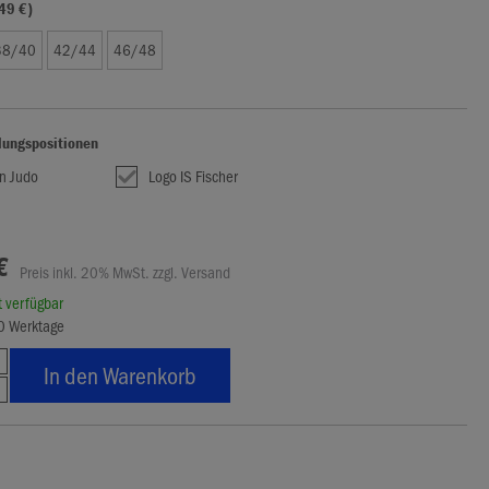
49 €)
38/40
42/44
46/48
lungspositionen
n Judo
Logo IS Fischer
€
Preis inkl. 20% MwSt. zzgl. Versand
rt verfügbar
10 Werktage
In den Warenkorb