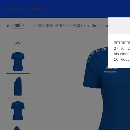
JUDOCLUB HOHENEMS
JUDOCLUB HOHENEMS
JAKO T-Shirt One Damen
ZURÜCK
BETRIEB
27. Juli 
bis einsc
16. August 2