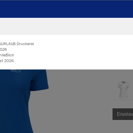
SURLAUB Druckerei
JAK
2026
hließlich
026​​​​​​​
royal
Einzelau