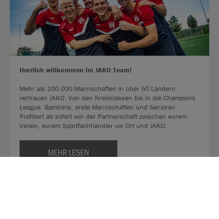
Herzlich willkommen im JAKO Team!
Mehr als 100.000 Mannschaften in über 50 Ländern
vertrauen JAKO. Von den Kreisklassen bis in die Champions
League. Bambinis, erste Mannschaften und Senioren.
Profitiert ab sofort von der Partnerschaft zwischen eurem
Verein, eurem Sportfachhändler vor Ort und JAKO.
MEHR LESEN