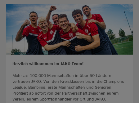
Herzlich willkommen im JAKO Team!
Mehr als 100.000 Mannschaften in über 50 Ländern
vertrauen JAKO. Von den Kreisklassen bis in die Champions
League. Bambinis, erste Mannschaften und Senioren.
Profitiert ab sofort von der Partnerschaft zwischen eurem
Verein, eurem Sportfachhändler vor Ort und JAKO.
MEHR LESEN