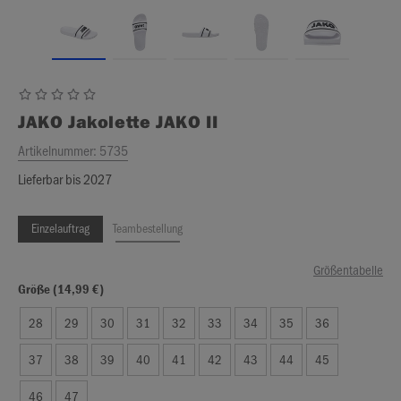
JAKO
Jakolette JAKO II
Artikelnummer:
5735
Lieferbar bis 2027
Einzelauftrag
Teambestellung
Größentabelle
Größe (14,99 €)
28
29
30
31
32
33
34
35
36
37
38
39
40
41
42
43
44
45
46
47