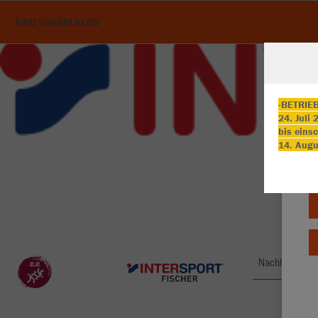
JUDO VORARLBERG
-BETRIE
24. Juli
bis einsc
W
14. Augu
Du
an
Co
Nachhaltig