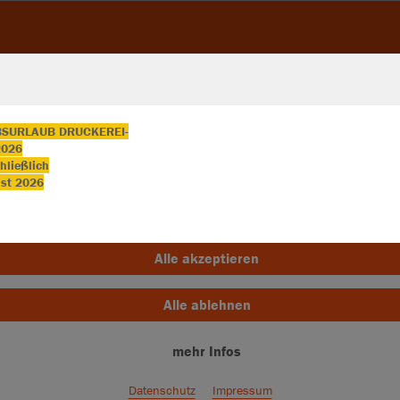
BSURLAUB DRUCKEREI-
 2026
hließlich
ir verwenden Cookies
st 2026
rch die Analyse der Besucherdaten können wir dir personalisierte Inhalte
zeigen und unsere Website verbessern. Weitere Informationen zu den
okies findest Du in den Einstellungen.
Alle akzeptieren
Alle ablehnen
Farbe
mehr Infos
Datenschutz
Impressum