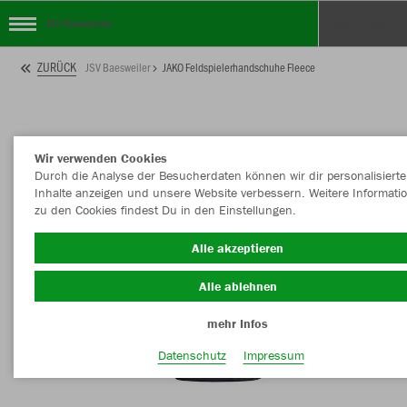
JSV Baesweiler
ZURÜCK
JSV Baesweiler
JAKO Feldspielerhandschuhe Fleece
Wir verwenden Cookies
Durch die Analyse der Besucherdaten können wir dir personalisierte
Inhalte anzeigen und unsere Website verbessern. Weitere Informati
zu den Cookies findest Du in den Einstellungen.
Alle akzeptieren
Alle ablehnen
mehr Infos
Datenschutz
Impressum