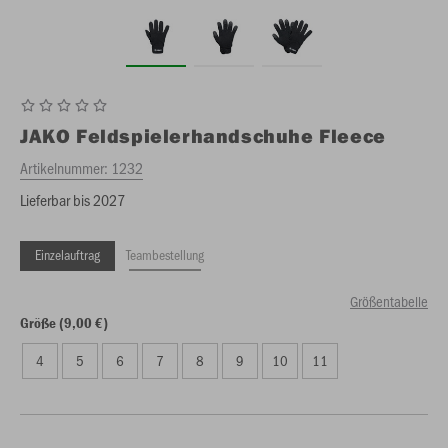
JAKO
Feldspielerhandschuhe Fleece
Artikelnummer:
1232
Lieferbar bis 2027
Einzelauftrag
Teambestellung
Größentabelle
Größe (9,00 €)
4
5
6
7
8
9
10
11