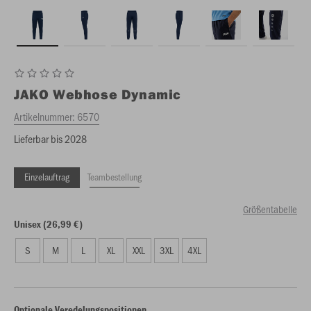
JAKO
Webhose Dynamic
Artikelnummer:
6570
Lieferbar bis 2028
Einzelauftrag
Teambestellung
Größentabelle
Unisex (26,99 €)
S
M
L
XL
XXL
3XL
4XL
Optionale Veredelungspositionen