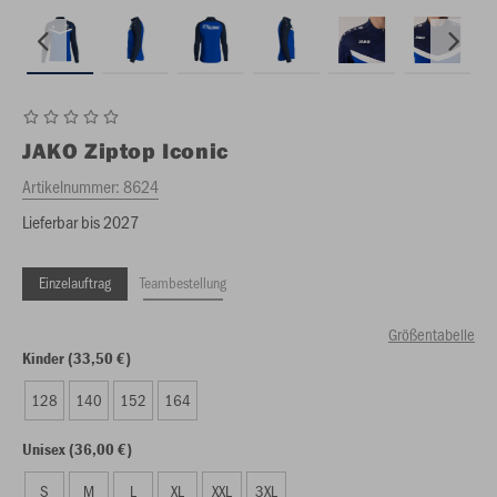
JAKO
Ziptop Iconic
Artikelnummer:
8624
Lieferbar bis 2027
Einzelauftrag
Teambestellung
Größentabelle
Kinder (33,50 €)
128
140
152
164
Unisex (36,00 €)
S
M
L
XL
XXL
3XL