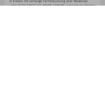
in Erbach mit vorherige Terminbuchung über WhatsApp
unter 0176-72627131 (KEINE ANRUFE) jederzeit von Montag
bis Samstag abholen. Einfach Termin vereinbaren
unabhängig von den Ladenöffnungszeiten.
>>> WWW.TEAMSPORT1.DE
Alle Teams ! Alle Ergebnisse !
Mit einem Klick bist Du sofort bei Deinem Verein und hast
alle Teams und Termine sowie alle Ergebnisse parat.