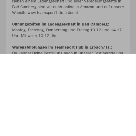
Neben einem Ladengeschäft und einer Veredelungsstätte in
Bad Camberg sind wir auch online in Amazon und auf unsere
Website www.teamsport1.de präsent.
Öffnungszeiten im Ladengeschäft in Bad Camberg:
Montag, Dienstag, Donnerstag und Freitag 10-12 und 14-17
Uhr, Mittwoch 10-12 Uhr.
Warenabholungen im Teamsport Hub in Erbach/Ts.:
Du kannst Deine Bestellung auch in unserer Textilveredelung
in Erbach mit vorherige Terminbuchung über WhatsApp
unter 0176-72627131 (KEINE ANRUFE) jederzeit von Montag
bis Samstag abholen. Einfach Termin vereinbaren
unabhängig von den Ladenöffnungszeiten.
>>> WWW.TEAMSPORT1.DE