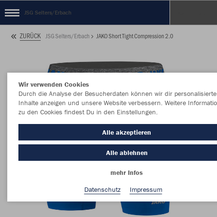
JSG Selters/Erbach
ZURÜCK
JSG Selters/Erbach
JAKO Short Tight Compression 2.0
Wir verwenden Cookies
Durch die Analyse der Besucherdaten können wir dir personalisierte
Inhalte anzeigen und unsere Website verbessern. Weitere Informati
zu den Cookies findest Du in den Einstellungen.
Alle akzeptieren
Alle ablehnen
mehr Infos
Datenschutz
Impressum