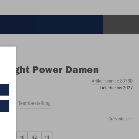
O
Tight Power Damen
Artikelnummer:
8376D
Lieferbar bis 2027
ftrag
Teambestellung
Größentabelle
00 €)
38
40
42
44