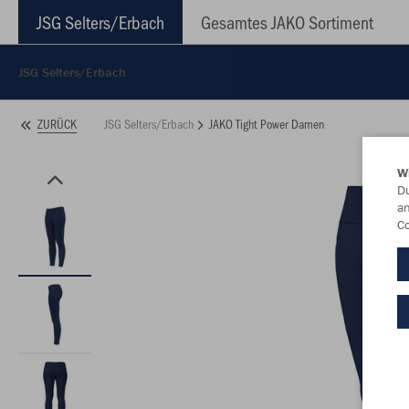
JSG Selters/Erbach
Gesamtes JAKO Sortiment
JSG Selters/Erbach
JSG Selters/Erbach
JAKO Tight Power Damen
ZURÜCK
W
Du
an
Co