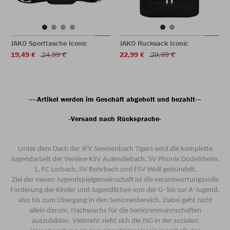
JAKO Sporttasche Iconic
JAKO Rucksack Iconic
19,49 €
24,99 €
22,99 €
29,99 €
----Artikel werden im Geschäft abgeholt und bezahlt---
-Versand nach Rücksprache-
Unter dem Dach der JFV Seemenbach Tigers wird die komplette
Jugendarbeit der Vereine KSV Aulendiebach, SV Phönix Düdelsheim,
1. FC Lorbach, SV Rohrbach und FSV Wolf gebündelt.
Ziel der neuen Jugendspielgemeinschaft ist die verantwortungsvolle
Förderung der Kinder und Jugendlichen von der G- bis zur A-Jugend,
also bis zum Übergang in den Seniorenbereich.
Dabei geht nicht
allein darum, Nachwuchs für die Seniorenmannschaften
auszubilden. Vielmehr sieht sich die JSG in der sozialen