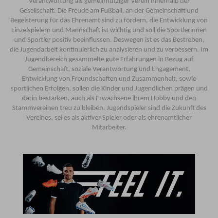
Verantwortung als gemeinnütziger Verein innerhalb der
Gesellschaft. Die Freude am Fußball, an der Gemeinschaft und
Begeisterung für das Ehrenamt sind zu fördern, die Entwicklung von
Einzelspielern und Mannschaft ist wichtig und soll die Sportlerinnen
und Sportler positiv beeinflussen. Deswegen ist es das Bestreben,
die Jugendarbeit kontinuierlich zu analysieren und zu verbessern. Im
Jugendbereich gesammelte gute Erfahrungen in Bezug auf
Gemeinschaft, soziale Verantwortung und Engagement,
Entwicklung von Freundschaften und Zusammenhalt, sowie
sportlichen Erfolgen, sollen die Kinder und Jugendlichen prägen und
darin bestärken, auch als Erwachsene ihrem Hobby und den
Stammvereinen treu zu bleiben. Jugendspieler sind die Zukunft des
Vereines, sei es als aktiver Spieler oder als ehrenamtlicher
Mitarbeiter.