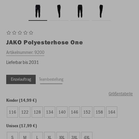
JAKO
Polyesterhose One
Artikelnummer:
9200
Lieferbar bis 2031
Einzelauftrag
Teambestellung
Größentabelle
Kinder (14,99 €)
116
122
128
134
140
146
152
158
164
Unisex (17,99 €)
S
M
L
XL
XXL
3XL
4XL