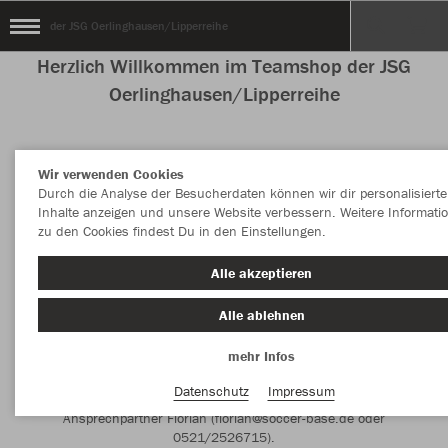
der JSG Oerlinghausen/Lipperreihe
Herzlich Willkommen im Teamshop der JSG
Oerlinghausen/Lipperreihe
Wir verwenden Cookies
Nachhaltig
Farbe
Durch die Analyse der Besucherdaten können wir dir personalisierte
Inhalte anzeigen und unsere Website verbessern. Weitere Informati
zu den Cookies findest Du in den Einstellungen.
Alle akzeptieren
Alle ablehnen
Liebe Mitglieder,
mehr Infos
wir haben über unseren Partner Soccerbase in Bielefeld den vollen
Zugriff auf alle Artikel des aktuellen JAKO-Katalogs. Bei Interesse an
Datenschutz
Impressum
weiteren Artikeln oder Farbvarianten wendet euch gerne an unseren
Ansprechpartner Florian (florian@soccer-base.de oder
0521/2526715).