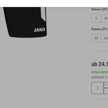
Unisex (29,
S
M
Damen (29,
34
36
ab 24,
Artikel sofo
Lieferzeit: 