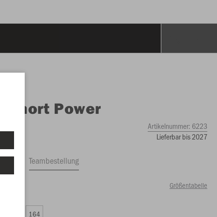
O
Short Power
Artikelnummer:
6223
Lieferbar bis 2027
ftrag
Teambestellung
Größentabelle
99 €)
0
152
164