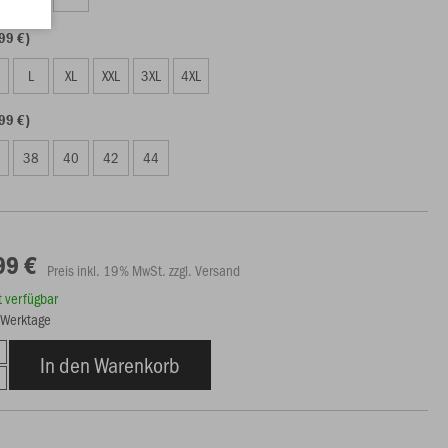
99 €)
L
XL
XXL
3XL
4XL
99 €)
38
40
42
44
99 €
Preis inkl. 19% MwSt. zzgl. Versand
rt verfügbar
5 Werktage
In den Warenkorb