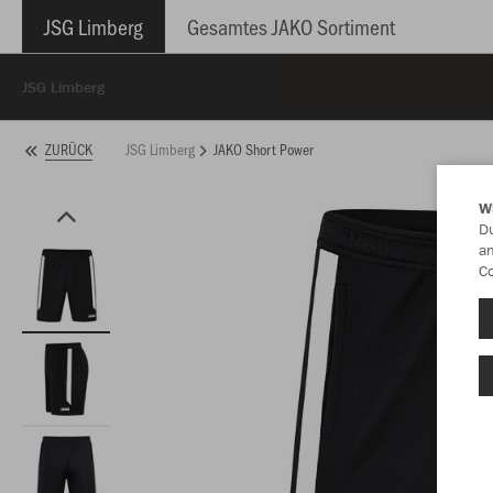
JSG Limberg
Gesamtes JAKO Sortiment
JSG Limberg
JSG Limberg
JAKO Short Power
ZURÜCK
W
Du
an
Co