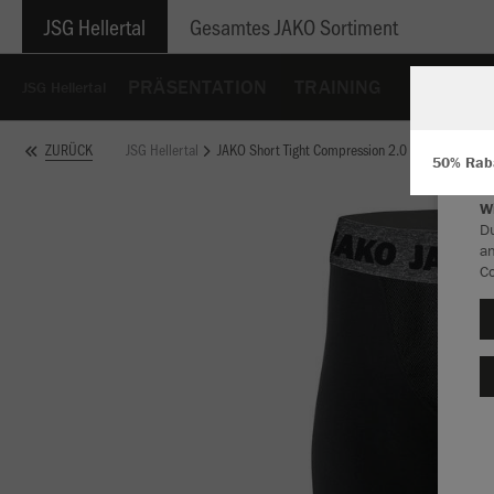
JSG Hellertal
Gesamtes JAKO Sortiment
PRÄSENTATION
TRAINING
HOODIES
JSG Hellertal
JSG Hellertal
JAKO Short Tight Compression 2.0
ZURÜCK
50% Raba
W
Du
an
Co