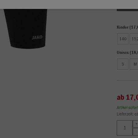
Einzelau
Kinder (17,
140
15
Unisex (18,
S
M
ab 17,
Artikel sofo
Lieferzeit: 