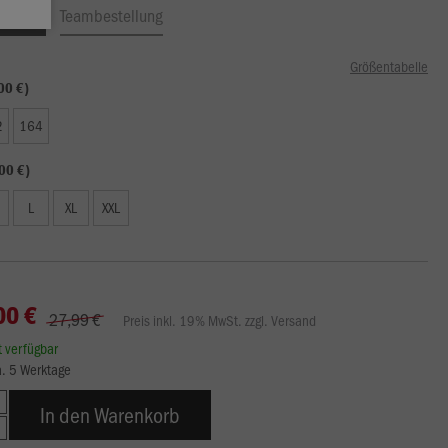
ftrag
Teambestellung
Größentabelle
00 €)
2
164
00 €)
L
XL
XXL
00 €
27,99 €
Preis inkl. 19% MwSt. zzgl. Versand
rt verfügbar
ca. 5 Werktage
In den Warenkorb