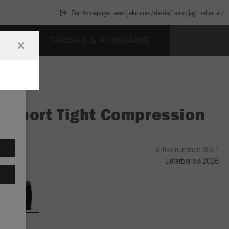
Zur Homepage: team.jako.com/de-de/team/jsg_hellertal/
SSOIRES
TASCHEN & RUCKSÄCKE
O
Short Tight Compression
Artikelnummer:
8551
Lieferbar bis 2026