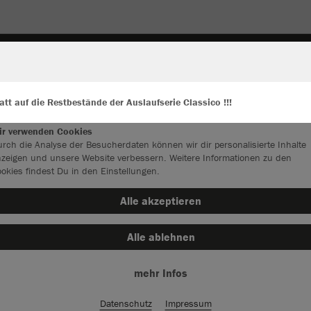
ALLWETTER-/COACHJACKEN
UNDERWEAR & ACCE
tt auf die Restbestände der Auslaufserie Classico !!!
ir verwenden Cookies
rch die Analyse der Besucherdaten können wir dir personalisierte Inhalte
JAK
zeigen und unsere Website verbessern. Weitere Informationen zu den
2.0
okies findest Du in den Einstellungen.
Alle akzeptieren
schwarz
Alle ablehnen
mehr Infos
Datenschutz
Impressum