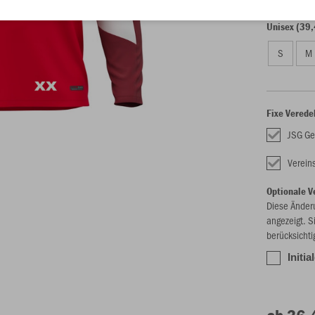
Unisex (39,
S
M
Fixe Verede
JSG Ge
Verei
Optionale V
Diese Änder
angezeigt. S
berücksichti
Initi