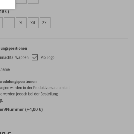
49 €)
L
XL
XXL
3XL
lungspositionen
nnachtal Wappen
Pio Logo
nsname
eredelungspositionen
ungen werden in der Produktvorschau nicht
ie werden jedoch bei der Bestellung
gt.
alen/Nummer (+4,00 €)