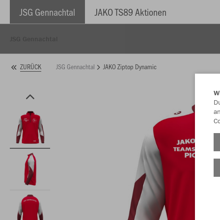
JSG Gennachtal
JAKO TS89 Aktionen
JSG Gennachtal
JSG Gennachtal
JAKO Ziptop Dynamic
ZURÜCK
W
Du
an
Co