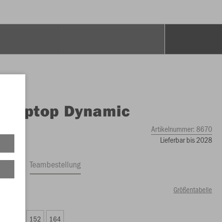
O
Ziptop Dynamic
Artikelnummer:
8670
Lieferbar bis 2028
ftrag
Teambestellung
Größentabelle
49 €)
8
140
152
164