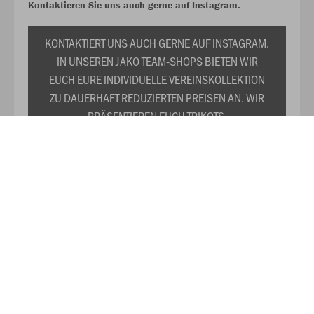
Kontaktieren Sie uns auch gerne auf Instagram.
KONTAKTIERT UNS AUCH GERNE AUF INSTAGRAM.
IN UNSEREN JAKO TEAM-SHOPS BIETEN WIR
EUCH EURE INDIVIDUELLE VEREINSKOLLEKTION
ZU DAUERHAFT REDUZIERTEN PREISEN AN. WIR
PRÄSENTIEREN EUCH TRIKOTS,
TRAININGSANZÜGE, SHIRTS, SWEATS UND DAS
RESTLICHE WICHTIGE