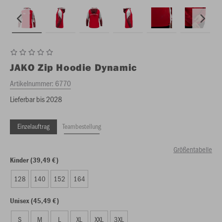
JAKO
Zip Hoodie Dynamic
Artikelnummer:
6770
Lieferbar bis 2028
Einzelauftrag
Teambestellung
Größentabelle
Kinder (39,49 €)
128
140
152
164
Unisex (45,49 €)
S
M
L
XL
XXL
3XL