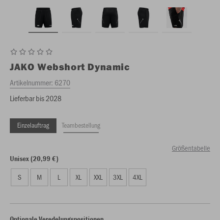
JAKO
Webshort Dynamic
Artikelnummer:
6270
Lieferbar bis 2028
Einzelauftrag
Teambestellung
Größentabelle
Unisex (20,99 €)
S
M
L
XL
XXL
3XL
4XL
Optionale Veredelungspositionen