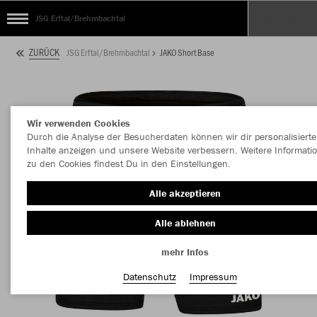
JSG Erftal/Brehmbachtal
ZURÜCK
JSG Erftal/Brehmbachtal
JAKO Short Base
Wir verwenden Cookies
Durch die Analyse der Besucherdaten können wir dir personalisierte
Inhalte anzeigen und unsere Website verbessern. Weitere Informati
zu den Cookies findest Du in den Einstellungen.
Alle akzeptieren
Alle ablehnen
mehr Infos
Datenschutz
Impressum