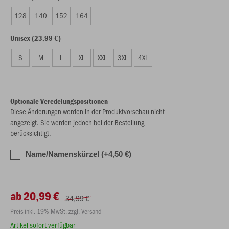
128
140
152
164
Unisex (23,99 €)
S
M
L
XL
XXL
3XL
4XL
Optionale Veredelungspositionen
Diese Änderungen werden in der Produktvorschau nicht
angezeigt. Sie werden jedoch bei der Bestellung
berücksichtigt.
Name/Namenskürzel (+4,50 €)
ab 20,99 €
34,99 €
Preis inkl. 19% MwSt. zzgl. Versand
Artikel sofort verfügbar