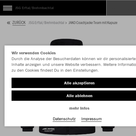
JSG Erftal/Brehmbachtal
ZURÜCK
JSG Erftal/Brehmbachtal
JAKO Coachjacke Team mit Kapuze
Wir verwenden Cookies
Durch die Analyse der Besucherdaten können wir dir personalisierte
Inhalte anzeigen und unsere Website verbessern. Weitere Informati
zu den Cookies findest Du in den Einstellungen.
Alle akzeptieren
Alle ablehnen
mehr Infos
Datenschutz
Impressum