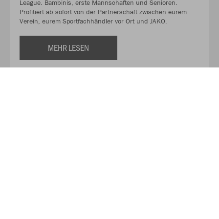
League. Bambinis, erste Mannschaften und Senioren.
Profitiert ab sofort von der Partnerschaft zwischen eurem
Verein, eurem Sportfachhändler vor Ort und JAKO.
MEHR LESEN
Über JAKO
Aus der Garage zum führenden Teamsport-Ausrüster. Die
Erfolgsgeschichte von JAKO beginnt 1989 und dauert bis
heute an. Seit der Gründung ist es das Ziel von JAKO, der