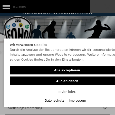
JSG EOHO
Wir verwenden Cookies
Durch die Analyse der Besucherdaten können wir dir personalisierte
Inhalte anzeigen und unsere Website verbessern. Weitere Informati
zu den Cookies findest Du in den Einstellungen.
Herzlich Willkommen im Teamshop JSG EOHO
Alle akzeptieren
Alle ablehnen
Nachhaltig
Farbe
mehr Infos
Datenschutz
Impressum