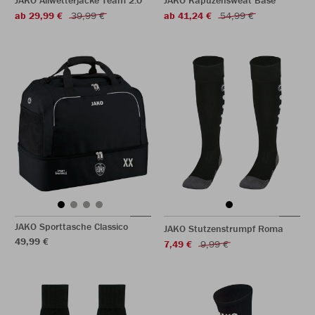
JAKO Allwetterjacke Team 2.0
JAKO Kapuzensweat Base
ab 29,99 €
39,99 €
ab 41,24 €
54,99 €
JAKO Sporttasche Classico
JAKO Stutzenstrumpf Roma
49,99 €
7,49 €
9,99 €