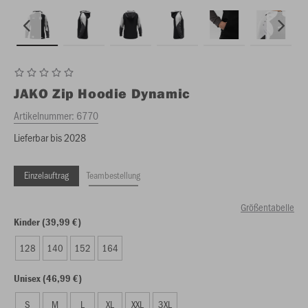
JAKO
Zip Hoodie Dynamic
Artikelnummer:
6770
Lieferbar bis 2028
Einzelauftrag
Teambestellung
Größentabelle
Kinder (39,99 €)
128
140
152
164
Unisex (46,99 €)
S
M
L
XL
XXL
3XL