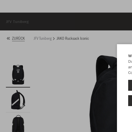
JFV Tuniberg
JFV Tuniberg
JAKO Rucksack Iconic
ZURÜCK
W
Du
an
Co