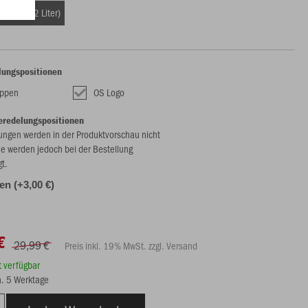
ße (ca. 32 Liter)
lungspositionen
appen
OS Logo
eredelungspositionen
ungen werden in der Produktvorschau nicht
ie werden jedoch bei der Bestellung
gt.
len (+3,00 €)
€
29,99 €
Preis inkl. 19% MwSt. zzgl. Versand
rt verfügbar
ca. 5 Werktage