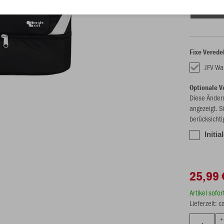
Einheitsgrö
Fixe Verede
JFV W
Optionale V
Diese Änder
angezeigt. S
berücksichti
Initia
25,99 
Artikel sofo
Lieferzeit: 