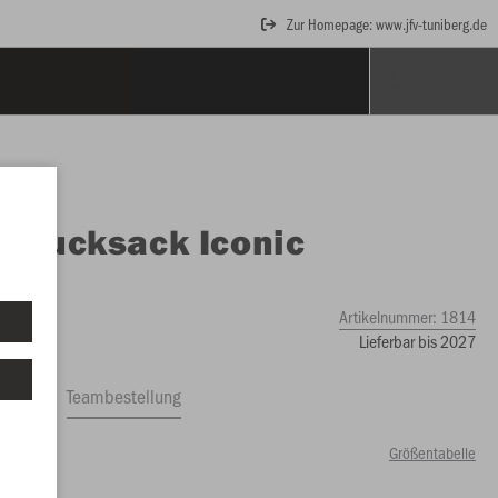
Zur Homepage: www.jfv-tuniberg.de
O
Rucksack Iconic
ch
Artikelnummer:
1814
Lieferbar bis 2027
ftrag
Teambestellung
Größentabelle
99 €)